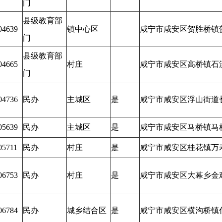
门
县级教育部
04639
镇中心区
咸宁市咸安区贺胜桥镇
门
县级教育部
04665
村庄
咸宁市咸安区高桥镇石
门
04736
民办
主城区
是
咸宁市咸安区浮山街道
05639
民办
主城区
是
咸宁市咸安区马桥镇马
05711
民办
村庄
是
咸宁市咸安区桂花镇万
06753
民办
村庄
是
咸宁市咸安区大幕乡金
06784
民办
城乡结合区
是
咸宁市咸安区横沟桥镇