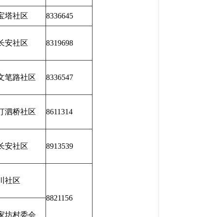
宝塔社区
8336645
长安社区
8319698
文笔路社区
8336547
汀泗桥社区
8611314
长安社区
8913539
川社区
8821156
家坊村委会