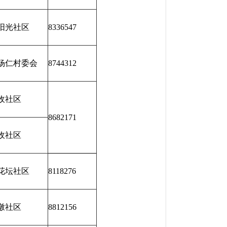
阳光社区
8336547
杨仁村委会
8744312
收社区
8682171
收社区
花坛社区
8118276
墩社区
8812156