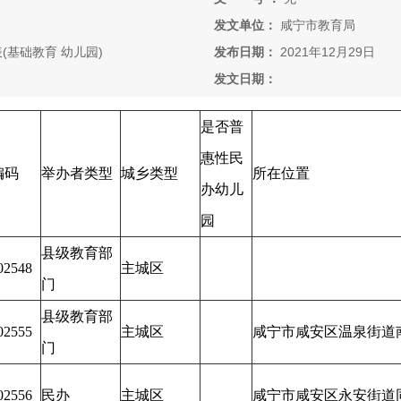
发文单位：
咸宁市教育局
(基础教育 幼儿园)
发布日期：
2021年12月29日
发文日期：
是否普
惠性民
编码
举办者类型
城乡类型
所在位置
办幼儿
园
县级教育部
02548
主城区
门
县级教育部
02555
主城区
咸宁市咸安区温泉街道
门
02556
民办
主城区
咸宁市咸安区永安街道