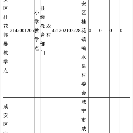
安
区
县
小
区
桂
级
学
桂
花
教
农
2142001205
教
421202107228
花
0
0
0
0
郭
育
村
学
镇
晏
部
点
鸣
教
门
水
学
泉
点
村
委
会
咸
咸
宁
安
市
区
咸