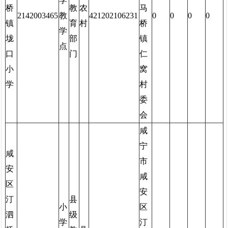
学
桥
教
农
马
2142003465
教
421202106231
0
0
0
0
镇
育
村
桥
学
垅
部
镇
点
口
门
仁
小
窝
学
村
委
会
咸
宁
咸
市
安
咸
区
安
汀
县
小
区
泗
级
学
汀