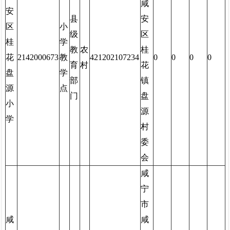
咸
安
县
安
区
小
级
区
桂
学
教
农
桂
花
2142000673
教
421202107234
0
0
0
0
育
村
花
盘
学
部
镇
源
点
门
盘
小
源
学
村
委
会
咸
宁
市
咸
咸