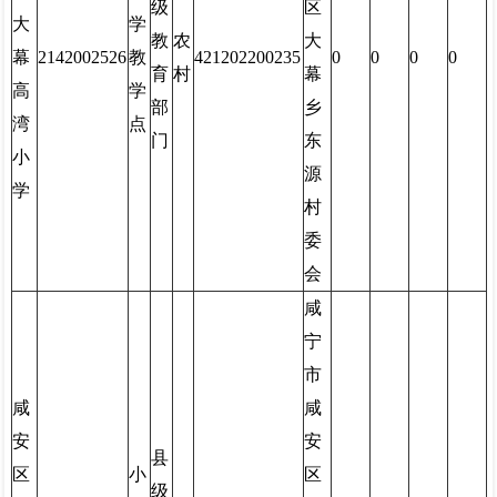
级
区
大
学
教
农
大
幕
2142002526
教
421202200235
0
0
0
0
育
村
幕
高
学
部
乡
湾
点
门
东
小
源
学
村
委
会
咸
宁
市
咸
咸
安
安
县
区
小
区
级