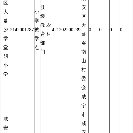
区
县
安
大
小
级
区
幕
学
教
农
大
乡
2142001787
教
421202200239
0
0
0
0
育
村
幕
学
学
部
乡
堂
点
门
南
胡
山
小
村
学
委
会
咸
宁
市
咸
咸
安
安