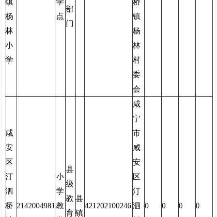
镇
学
桥
部
杨
点
镇
门
林
杨
小
林
学
村
委
会
咸
宁
咸
市
安
咸
区
安
县
汀
小
区
级
泗
学
汀
教
县
桥
2142004981
教
421202100246
泗
0
0
0
0
育
镇