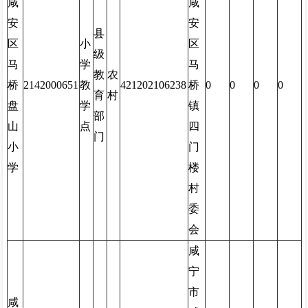
咸
咸
安
安
县
区
小
区
级
马
学
马
教
农
桥
2142000651
教
421202106238
桥
0
0
0
0
育
村
盘
学
镇
部
山
点
四
门
小
门
学
楼
村
委
会
咸
宁
市
咸