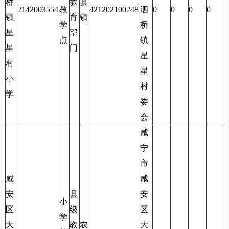
桥
教
县
2142003554
教
421202100248
泗
0
0
0
0
镇
育
镇
学
桥
星
部
点
镇
星
门
星
村
星
小
村
学
委
会
咸
宁
市
咸
咸
安
县
安
小
区
级
区
学
大
教
农
大