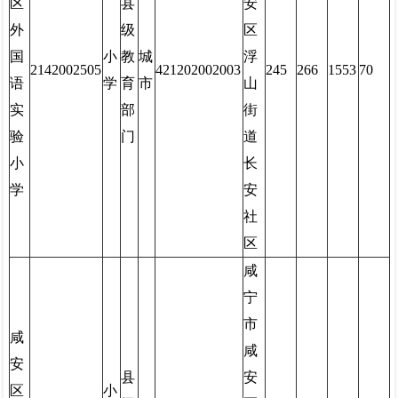
区
县
安
外
级
区
国
小
教
城
浮
2142002505
421202002003
245
266
1553
70
语
学
育
市
山
实
部
街
验
门
道
小
长
学
安
社
区
咸
宁
市
咸
咸
安
县
安
区
小