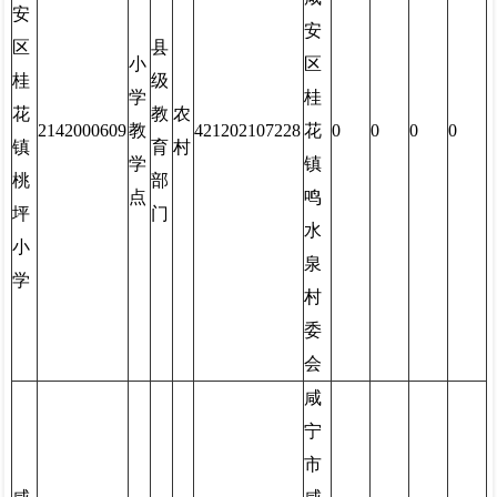
安
安
区
县
小
区
桂
级
学
桂
花
教
农
2142000609
教
421202107228
花
0
0
0
0
镇
育
村
学
镇
桃
部
点
鸣
坪
门
水
小
泉
学
村
委
会
咸
宁
市