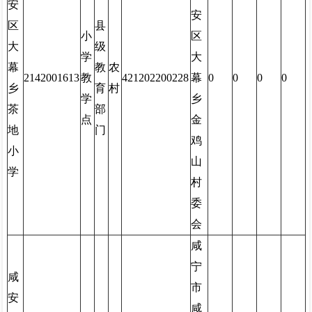
安
安
区
县
小
区
大
级
学
大
幕
教
农
2142001613
教
421202200228
幕
0
0
0
0
乡
育
村
学
乡
茶
部
点
金
地
门
鸡
小
山
学
村
委
会
咸
宁
咸
市
安
咸