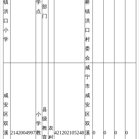
镇
学
桥
部
洪
点
镇
门
口
洪
小
口
学
村
委
会
咸
宁
市
咸
咸
安
安
县
区
小
区
级
双
学
双
教
农
溪
2142004997
教
421202105248
溪
0
0
0
0
育
村