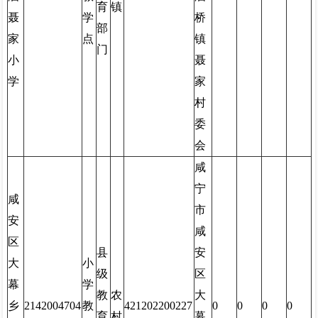
育
镇
聂
学
桥
部
家
点
镇
门
小
聂
学
家
村
委
会
咸
宁
咸
市
安
咸
区
县
安
大
小
级
区
幕
学
教
农
大
乡
2142004704
教
421202200227
0
0
0
0
育
村
幕