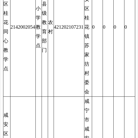
区
县
小
区
桂
级
学
桂
花
教
农
2142002054
教
421202107231
花
0
0
0
0
同
育
村
学
镇
心
部
点
苏
教
门
家
学
坊
点
村
委
会
咸
宁
咸
市
安
咸
区