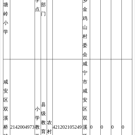
学
乡
塘
部
点
金
岭
门
鸡
小
山
学
村
委
会
咸
宁
咸
市
安
咸
区
安
县
双
小
区
级
溪
学
双
教
农
桥
2142004973
教
421202105249
溪
0
0
0
0
育
村