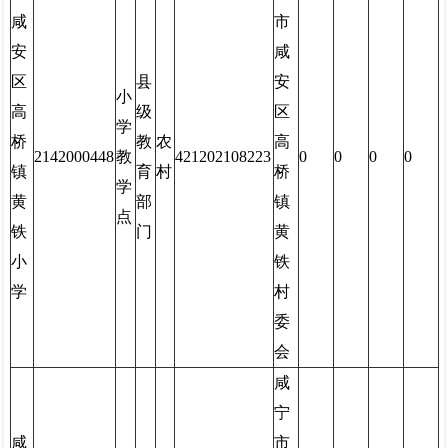
咸
市
安
咸
区
县
安
小
高
级
区
学
桥
教
农
高
2142000448
教
421202108223
0
0
0
0
镇
育
村
桥
学
黄
部
镇
点
铁
门
黄
小
铁
学
村
委
会
咸
宁
咸
市