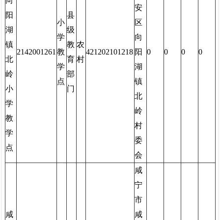
向
安
阳
县
小
区
湖
级
学
向
镇
教
农
2142001261
教
421202101218
阳
0
0
0
0
北
育
村
学
湖
岭
部
点
镇
小
门
北
学
岭
教
村
学
委
点
会
咸
宁
市
咸
咸