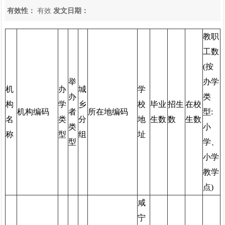
有效性：
有效
发文日期：
教职
工数
(按
举
办学
机
办
城
学
办
类
构
学
乡
校
毕业
招生
在校
机构编码
者
所在地编码
型:
名
类
分
地
生数
数
生数
类
小
称
型
组
址
型
学、
小学
教学
点)
咸
宁