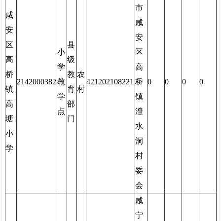
市
咸
咸
安
安
区
县
小
区
高
级
学
高
桥
教
农
2142000382
教
421202108221
桥
0
0
0
0
镇
育
村
学
镇
高
部
点
澄
塘
门
水
小
洞
学
村
委
会
咸
宁