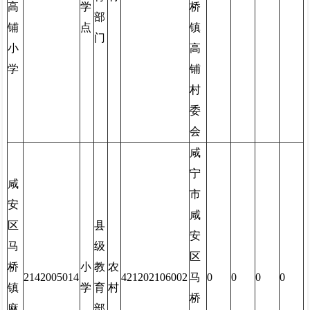
高
学
桥
部
铺
点
镇
门
小
高
学
铺
村
委
会
咸
宁
咸
市
安
咸
区
县
安
马
级
区
桥
小
教
农
2142005014
421202106002
马
0
0
0
0
镇
学
育
村
桥
麻
部