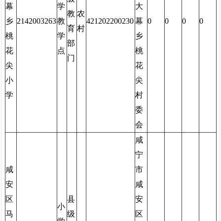
幕
学
大
教
农
乡
2142003263
教
421202200230
幕
0
0
0
0
育
村
桃
学
乡
部
花
点
桃
门
尖
花
小
尖
学
村
委
会
咸
宁
咸
市
安
咸
区
县
安
小
马
级
区