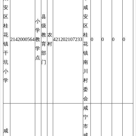
安
咸
区
县
安
小
桂
级
区
学
花
教
农
桂
2142000564
教
421202107233
0
0
0
0
镇
育
村
花
学
干
部
镇
点
坑
门
南
小
川
学
村
委
会
咸
宁
市
咸
咸