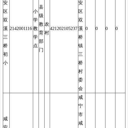
安
安
县
区
小
区
级
双
学
双
教
农
溪
2142001116
教
421202105237
溪
0
0
0
0
育
村
三
学
桥
部
桥
点
镇
门
初
三
小
桥
村
委
会
咸
宁
市
咸
咸
安