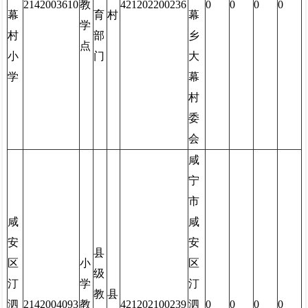
2142003610
教
421202200236
0
0
0
0
幕
育
村
幕
学
村
部
乡
点
小
门
大
学
幕
村
委
会
咸
宁
市
咸
咸
安
安
县
区
小
区
级
汀
学
汀
教
县
泗
2142004093
教
421202100239
泗
0
0
0
0