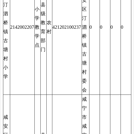
安
汀
县
小
区
泗
级
学
汀
桥
教
农
2142002207
教
421202100237
泗
0
0
0
0
镇
育
村
学
桥
古
部
点
镇
塘
门
古
村
塘
小
村
学
委
会
咸
宁
咸
市
安
咸