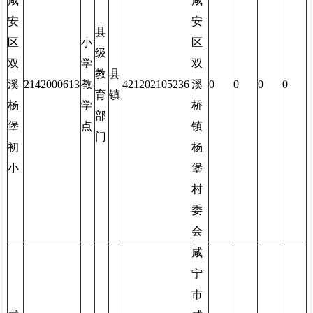
咸
咸
安
安
县
区
小
区
级
双
学
双
教
县
溪
2142000613
教
421202105236
溪
0
0
0
0
育
镇
杨
学
桥
部
堡
点
镇
门
初
杨
小
堡
村
委
会
咸
宁
市