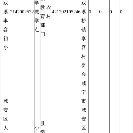
双
学
双
教
农
溪
2142002532
教
421202105246
溪
0
0
0
0
育
村
李
学
桥
部
容
点
镇
门
初
李
小
容
村
委
会
咸
宁
咸
市
安
咸
区
安
县
大
小
区
级