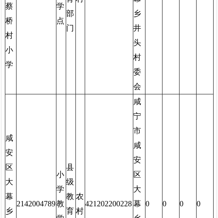
蔡
学
部
乡
桥
点
门
井
村
头
小
村
学
委
会
咸
宁
市
咸
咸
安
安
区
县
小
区
大
级
学
大
幕
教
农
2142004789
教
421202200228
幕
0
0
0
0
乡
育
村