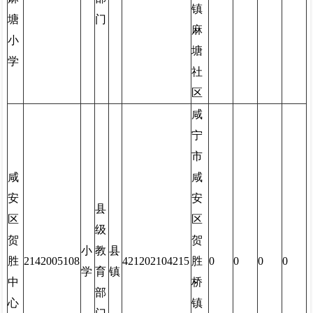
镇
塘
门
麻
小
塘
学
社
区
咸
宁
市
咸
咸
安
安
县
区
区
级
贺
贺
小
教
县
胜
2142005108
421202104215
胜
0
0
0
0
学
育
镇
中
桥
部
心
镇