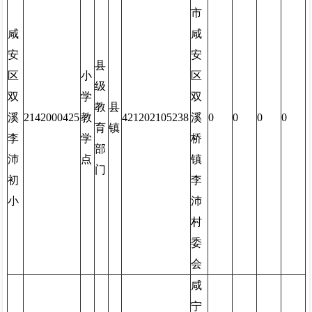
市
咸
咸
安
安
县
区
小
区
级
双
学
双
教
县
溪
2142000425
教
421202105238
溪
0
0
0
0
育
镇
李
学
桥
部
沛
点
镇
门
初
李
小
沛
村
委
会
咸
宁