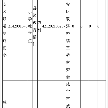
安
安
县
区
小
区
级
双
学
双
教
农
溪
2142001570
教
421202105237
溪
0
0
0
0
育
村
塘
学
桥
部
刘
点
镇
门
初
三
小
桥
村
委
会
咸
宁
市
咸
咸