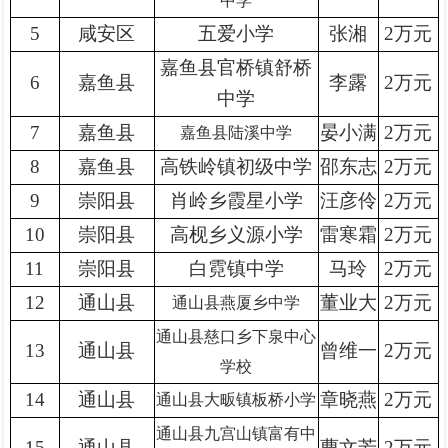
中学
5
咸安区
五爱小学
张湘
2万元
嘉鱼县官桥镇舒桥
6
嘉鱼县
李露
2万元
中学
7
嘉鱼县
晏小满
2万元
嘉鱼县陆溪中学
8
嘉鱼县
高铁岭镇初级中学
邵东志
2万元
9
崇阳县
肖岭乡霞星小学
汪彦伶
2万元
10
崇阳县
高枧乡义源小学
雷寒霜
2万元
11
崇阳县
白霓镇中学
马玲
2万元
12
通山县
董业大
2万元
通山县燕厦乡中学
通山县慈口乡下泉中心
13
通山县
曾维一
2万元
学校
14
通山县
章晓燕
2万元
通山县大畈镇板桥小学
通山县九宫山镇富有中
15
通山县
曹文芳
2万元