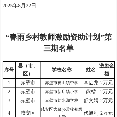
2025年8月22日
“春雨乡村教师
激励
资助计划”
第
三期
名单
县（市、
激励金
学校名称
姓名
序号
区）
额
1
赤壁市
李启龙
2万元
赤壁市神山镇中学
2
赤壁市
熊楷
2万元
赤壁市新店镇小学
3
赤壁市
舒文娟
2万元
赤壁市陆水湖学校
咸安区大幕乡常收初级
4
咸安区
代旭利
2万元