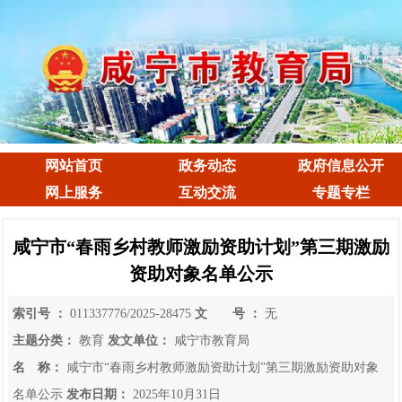
网站首页
政务动态
政府信息公开
网上服务
互动交流
专题专栏
咸宁市“春雨乡村教师激励资助计划”第三期激励
资助对象名单公示
索引号 ：
011337776/2025-28475
文 号 ：
无
主题分类：
教育
发文单位：
咸宁市教育局
名 称：
咸宁市“春雨乡村教师激励资助计划”第三期激励资助对象
名单公示
发布日期：
2025年10月31日