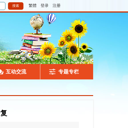
繁體
登录
注册
互动交流
专题专栏
 复