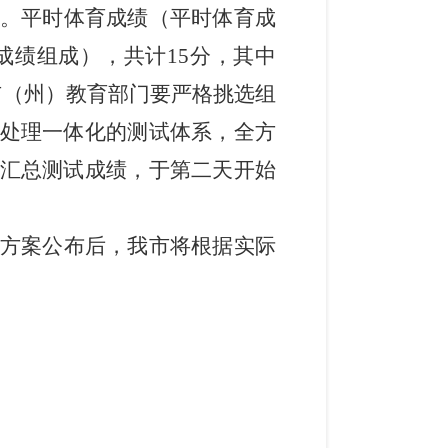
分。平时体育成绩（平时体育成
绩组成），共计15分，其中
市（州）教育部门要严格挑选组
处理一体化的测试体系，全方
汇总测试成绩，于第二天开始
方案公布后，我市将根据实际