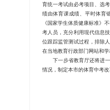
育统一考试由必考项目、选考
绩由体育课成绩、平时体育
《国家学生体质健康标准》不
考人员，充分利用现代信息
位跟踪监管测试过程，排除
在当地教育行政部门网站和学
下一步省教育厅还将进
情况，制定本市的体育中考改
2019年
咸宁市