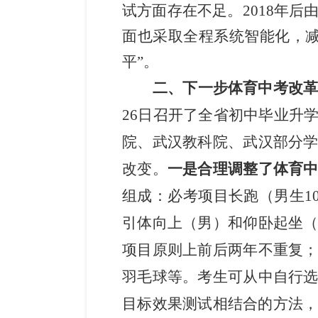
试方面存在不足。2018年
面也采取全程系统智能化，
平”。
二、下一步体育中考改
26日召开了全省初中毕业升
院、武汉教科院、武汉部分
改变。
一是合理调整了体育
组成：必考项目长跑（男生10
引体向上（男）和仰卧起坐
项目原则上前后两年不重复
羽毛球等。考生可从中自行
目标效果测试相结合的方法，