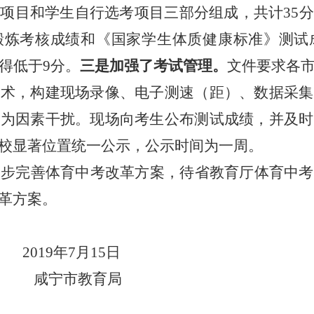
项目和学生自行选考项目三部分组成，共计35
锻炼考核成绩和《国家学生体质健康标准》测试成
得低于9分。
三是
加强了考试管理。
文件要求各
技术，构建现场录像、电子测速（距）、数据采集
人为因素干扰。现场向考生公布测试成绩，并及时
校显著位置统一公示，公示时间为一周。
一步完善体育中考改革方案，待省教育厅体育中考
革方案。
7月15日
教育局