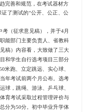
日趋完善和规范，在考试器材方
证了测试的“公开、公正、公
育中考（征求意见稿），并于4月
关职能部门主要负责人、省教科
见稿）内容看，大致做了三大
目和学生自行选考项目三部分
、50米跑、立定跳远、实心球、
当年考试前两个月公布。选考
运球，跳绳、游泳、乒乓球、
体育考试采取过程管理评价与
总分为50分。初中毕业升学体