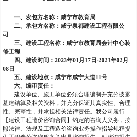
一、
发包方
名称：
咸宁市
教育局
二、
承包方
名称：
咸宁泉都建设工程有限公
司
三、
建设工程名称：
咸宁市
教育局会计中心装
修工程
四、
建设时间：
20
23
年
01
月
17日
-20
23
年
02
月
08日
五、
建设地点：
咸宁市咸宁大道
11号
六、
编审责任：
建设单位、施工单位必须合理编制并充分披露
基建结算及相关资料，并充分保证其真实性、合理
性、完整性，并承担相关法律责任。我公司履行
【建设工程造价咨询合同】约定的咨询人义务，按
照法律、法规及工程造价咨询业务操作指导规程提