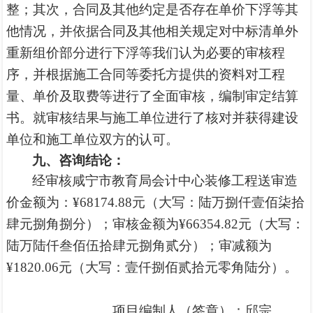
整；其次，合同及其他约定是否存在单价下浮等其
他情况，并依据合同及其他相关规定对中标清单外
重新组价部分进行下浮
等我们认为必要的审核程
序，
并
根据施工合同等委托方提供的资料对工程
量、单价及取费等进行了全面审核，编制审定结算
书。就审核结果与施工单位进行了核对并获得建设
单位和施工单位双方的认可。
九、
咨询结论：
经审核
咸宁市
教育局会计中心装修工程
送审造
价金额为：
¥
68174.88
元（大写：
陆万捌仟壹佰柒拾
肆元捌角捌分
）；审核金额为
¥
66354.82元
（大写：
陆万陆仟叁佰伍拾肆元捌角贰分
）；审减额为
¥
1820.06
元（
大写：壹仟捌佰贰拾元零角陆分
）。
项目编制人（签章）：
邱宗