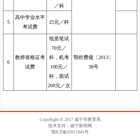
／科
高中学业水平
5
25元／科
考试费
纸质笔试
70元／
教师资格证考
科，机考
鄂价费规〔2013〕
6
试费
100元／
38号
科，面试
200元／次
©
CopyRight
2017 咸宁市教育局
技术支持：咸宁新闻网
鄂ICP备05011845号