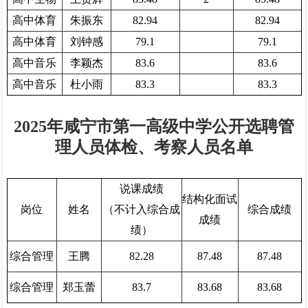
高中体育
朱振东
82.94
82.94
高中体育
刘钟感
79.1
79.1
高中音乐
李颖杰
83.6
83.6
高中音乐
杜小雨
83.3
83.3
2025年咸宁市第一高级中学公开选聘管
理人员体检、考察人员名单
说课成绩
结构化面试
岗位
姓名
（不计入综合成
综合成绩
成绩
绩）
综合管理
王腾
82.28
87.48
87.48
综合管理
郑玉蕾
83.7
83.68
83.68