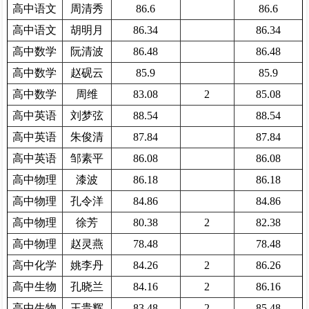
高中语文
周清秀
86.6
86.6
高中语文
胡明月
86.34
86.34
高中数学
阮清波
86.48
86.48
高中数学
赵砚云
85.9
85.9
高中数学
周维
83.08
2
85.08
高中英语
刘梦弦
88.54
88.54
高中英语
朱俊清
87.84
87.84
高中英语
邹素平
86.08
86.08
高中物理
漆波
86.18
86.18
高中物理
孔令洋
84.86
84.86
高中物理
徐芳
80.38
2
82.38
高中物理
赵灵燕
78.48
78.48
高中化学
姚李丹
84.26
2
86.26
高中生物
孔晓兰
84.16
2
86.16
高中生物
王贵辉
83.48
2
85.48